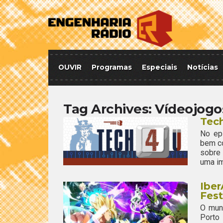
OUVIR
Programas
Especiais
Notícias
Tag Archives:
Vídeojogo
Tec
No ep
bem co
sobre 
uma im
Ibe
Fes
O mun
Porto