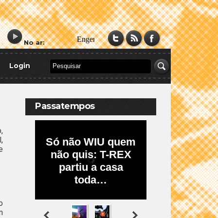
No ar:
Login
Passatempos
,
,
e
o
m