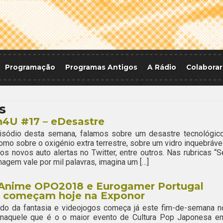
Programação
Programas Antigos
A Rádio
Colaborar
s
h4U #17 – eDesastre
isódio desta semana, falamos sobre um desastre tecnológico
mo sobre o oxigénio extra terrestre, sobre um vidro inquebrável
os novos auto alertas no Twitter, entre outros. Nas rubricas “S
agem vale por mil palavras, imagina um […]
rAnime OPO2018 e Eurogamer Portugal
t começam hoje na Exponor
do da fantasia e videojogos começa já este fim-de-semana n
 naquele que é o o maior evento de Cultura Pop Japonesa e