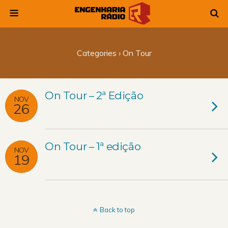
Categories ›
On Tour
On Tour – 2ª Edição
NOV
26
On Tour – 1ª edição
NOV
19
Back to top