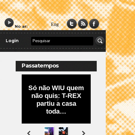
No ar:
Login
Passatempos