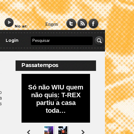
No ar:
Login
Passatempos
o
a
s