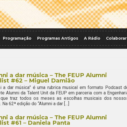
Programação
Programas Antigos
A Rádio
Colaborar
ni a dar música – The FEUP Alumni
list #62 – Miguel Damião
ni a dar música” é uma rubrica musical em formato Podcast d
te Alumni da Talent Unit da FEUP em parceria com a Engenhari
 que traz todos os meses as escolhas musicais dos nosso
. Na 62ª edição do “Alumni a dar […]
ni a dar música – The FEUP Alumni
list #61 – Daniela Panta