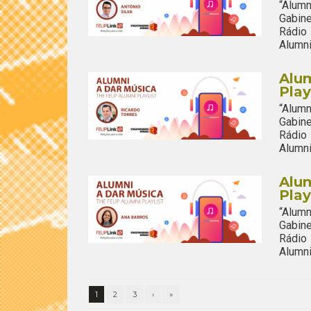
“Alum
Gabine
Rádio
Alumni
Alum
Play
“Alum
Gabine
Rádio
Alumni
Alum
Play
“Alum
Gabine
Rádio
Alumni
1
2
3
›
»