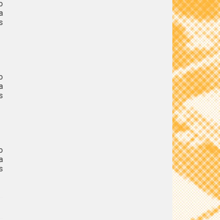
o
a
s
o
a
s
o
a
s