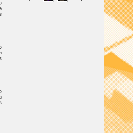
o
a
s
SHARE
TWEET
o
a
s
o
a
s