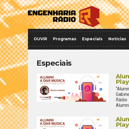
OUVIR
Programas
Especiais
Notícias
Especiais
Alum
Play
“Alum
Gabine
Rádio
Alumni
Alum
Play