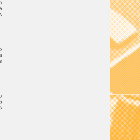
o
a
s
o
a
s
o
a
s