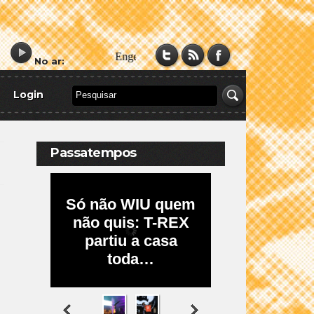
No ar:
Login
Passatempos