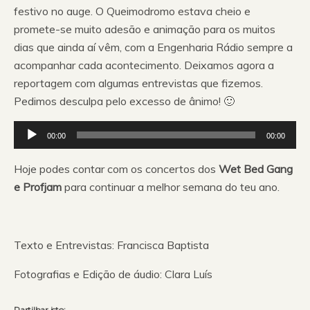
festivo no auge. O Queimodromo estava cheio e
promete-se muito adesão e animação para os muitos
dias que ainda aí vêm, com a Engenharia Rádio sempre a
acompanhar cada acontecimento. Deixamos agora a
reportagem com algumas entrevistas que fizemos.
Pedimos desculpa pelo excesso de ânimo! 🙂
Reprodutor
00:00
00:00
de
áudio
Hoje podes contar com os concertos dos
Wet Bed Gang
e Profjam
para continuar a melhor semana do teu ano.
Texto e Entrevistas: Francisca Baptista
Fotografias e Edição de áudio: Clara Luís
Partilhar isto: