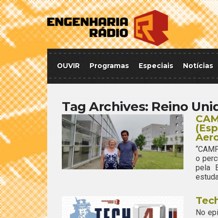
OUVIR
Programas
Especiais
Notícias
Tag Archives:
Reino Uni
CAM
(Esp
Aero
“CAMP
o per
pela 
estuda
Tech
No epi