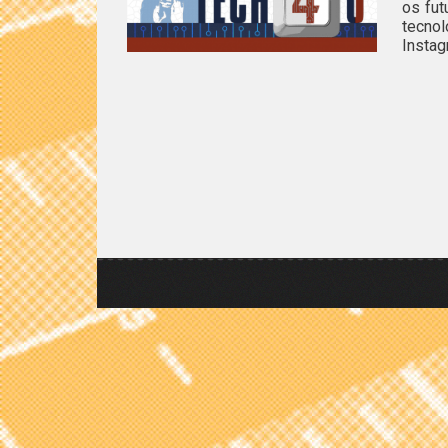
os fut
tecno
Instag