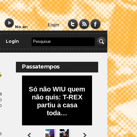
No ar:
Login
Passatempos
4
a
o
o
e