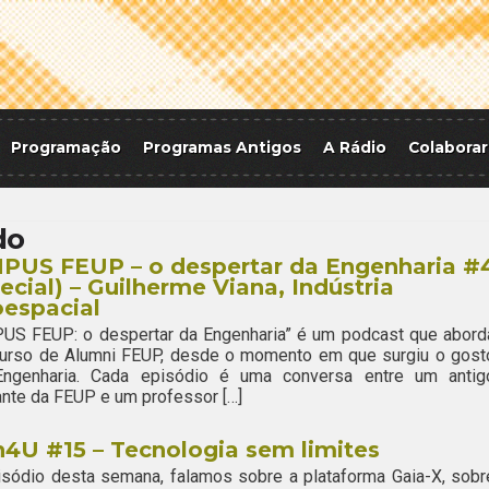
Programação
Programas Antigos
A Rádio
Colaborar
do
PUS FEUP – o despertar da Engenharia #
ecial) – Guilherme Viana, Indústria
espacial
US FEUP: o despertar da Engenharia” é um podcast que abord
curso de Alumni FEUP, desde o momento em que surgiu o gost
Engenharia. Cada episódio é uma conversa entre um antig
nte da FEUP e um professor […]
4U #15 – Tecnologia sem limites
sódio desta semana, falamos sobre a plataforma Gaia-X, sobr