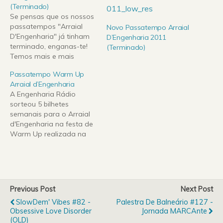
(Terminado)
Se pensas que os nossos
passatempos "Arraial
Novo Passatempo Arraial
D'Engenharia" já tinham
D’Engenharia 2011
terminado, enganas-te!
(Terminado)
Temos mais e mais
bilhetes diários para
Passatempo Warm Up
oferecer! Se queres ver
Arraial d’Engenharia
Pendulum ou Orelha
A Engenharia Rádio
Negra, não vais perder
sorteou 5 bilhetes
esta oportunidade. A
semanais para o Arraial
Engenharia Rádio tem
d'Engenharia na festa de
para oferecer mais 2
Warm Up realizada na
bilhetes diários para o dia
AEFEUP.Confere aqui a
26 e 2 bilhetes diários…
lista de vencedores:-
André Eduardo Almeida
Cunha- Ricardo Jorge
Ribeiro Moreira- Catarina
Previous Post
Next Post
Aguiar Gomes de
SlowDem' Vibes #82 -
Palestra De Balneário #127 -
Almeida- Miguel Martinho
Obsessive Love Disorder
Jornada MARCAnte
Pacheco Oliveira- Sara de
(OLD)