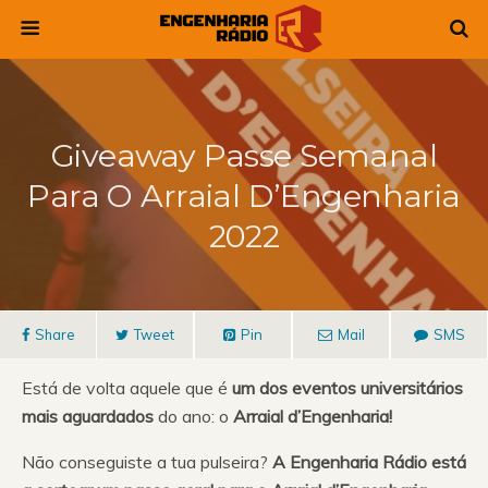
Giveaway Passe Semanal
Para O Arraial D’Engenharia
2022
Share
Tweet
Pin
Mail
SMS
Está de volta aquele que é
um dos eventos universitários
mais aguardados
do ano: o
Arraial d’Engenharia!
Não conseguiste a tua pulseira?
A Engenharia Rádio está