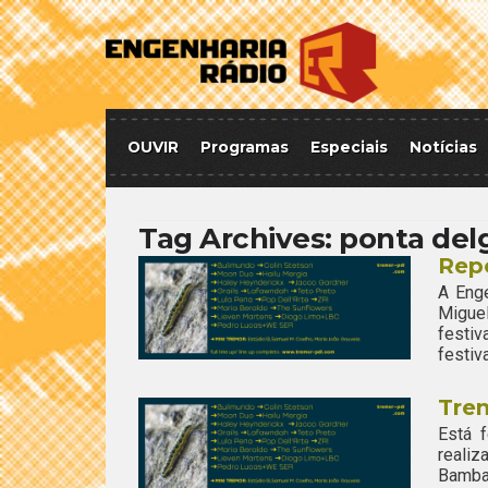
OUVIR
Programas
Especiais
Notícias
Tag Archives:
ponta del
Repo
A Enge
Migue
festiv
festiv
Trem
Está 
realiz
Bamba 