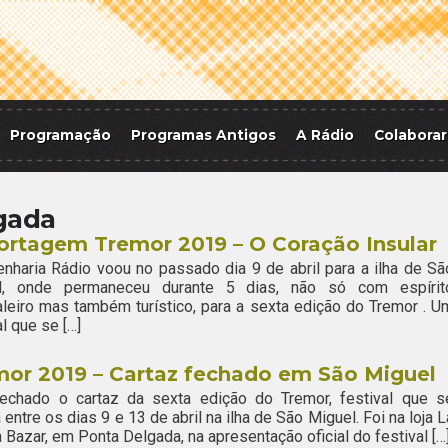
Programação
Programas Antigos
A Rádio
Colaborar
gada
rtagem Tremor 2019 – O Coração Insular
nharia Rádio voou no passado dia 9 de abril para a ilha de Sã
l, onde permaneceu durante 5 dias, não só com espírit
aleiro mas também turístico, para a sexta edição do Tremor . U
al que se […]
or 2019 – Cartaz fechado em São Miguel
fechado o cartaz da sexta edição do Tremor, festival que s
a entre os dias 9 e 13 de abril na ilha de São Miguel. Foi na loja L
Bazar, em Ponta Delgada, na apresentação oficial do festival […