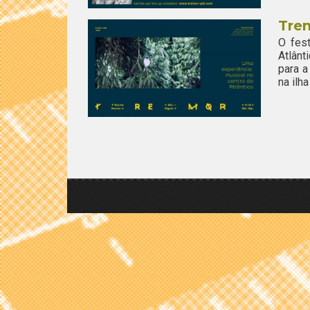
Trem
O fes
Atlânt
para a
na ilha