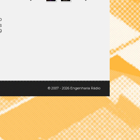
o
s
SHARE
TWEET
9
© 2007 - 2026 Engenharia Rádio