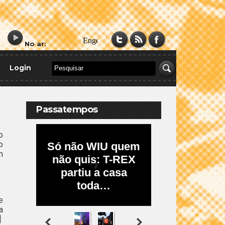
No ar:
Login
Passatempos
o
o
m
e
a
]