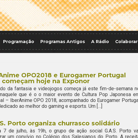
Programação
Programas Antigos
A Rádio
Colaborar
rAnime OPO2018 e Eurogamer Portugal
t começam hoje na Exponor
do da fantasia e videojogos começa já este fim-de-semana n
 naquele que é o o maior evento de Cultura Pop Japonesa e
gal – IberAnime OPO 2018, acompanhado do Eurogamer Portuga
dedicado ao melhor do gaming e esports. Um […]
S. Porto organiza churrasco solidário
 7 de julho, às 19h, o grupo de ação social G.A.S. Porto va
zar um convívio no Colégio dos Salesianos do Porto. A receit