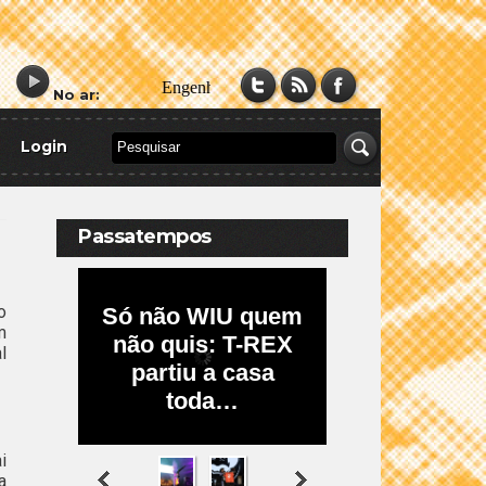
No ar:
Login
Passatempos
o
m
l
i
a