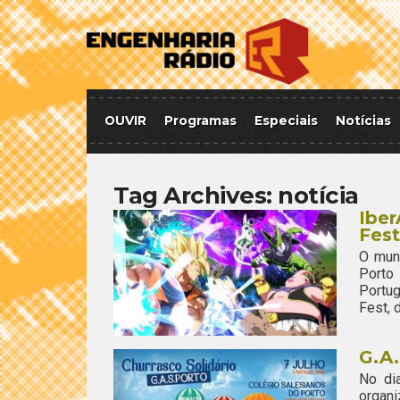
OUVIR
Programas
Especiais
Notícias
Tag Archives:
notícia
Ibe
Fes
O mun
Porto
Portu
Fest, 
G.A.
No dia
organi