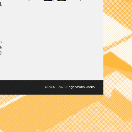
,
SHARE
TWEET
s
e
é
© 2007 - 2026 Engenharia Rádio