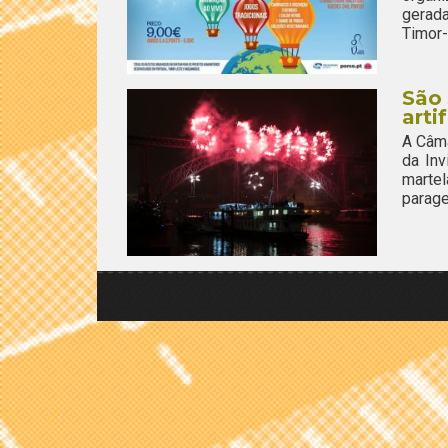
gerada
Timor-
São 
arti
A Câma
da Inv
marte
parage