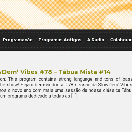
Programação
Programas Antigos
A Rádio
Colaborar
wDem’ Vibes #78 – Tábua Mista #14
ion: This program contains strong language and tons of bass
 the show! Sejam bem-vindos à #78 sessão da SlowDem’ Vibes
amos o novo ano com mais uma sessão da nossa clássica Tábu
 um programa dedicado a todas as […]