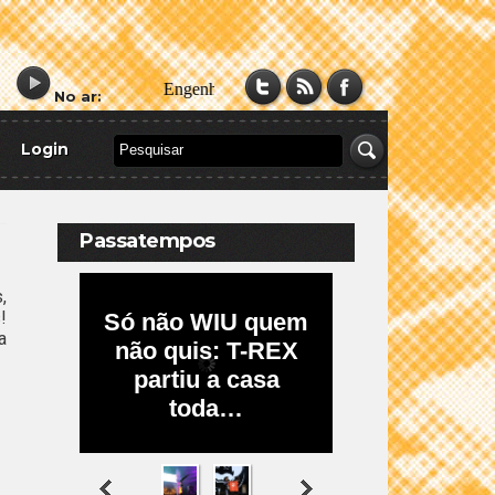
No ar:
Login
Passatempos
,
!
a