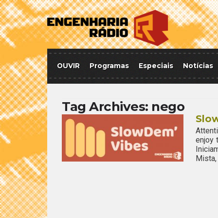
OUVIR
Programas
Especiais
Notícias
Tag Archives:
nego
Slo
Attent
enjoy
Inici
Mista,