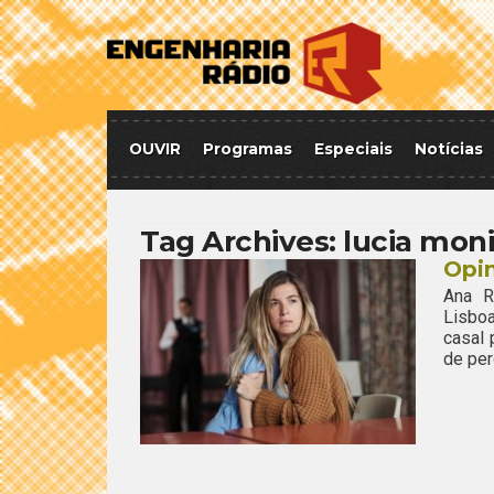
OUVIR
Programas
Especiais
Notícias
Tag Archives:
lucia moni
Opin
Ana R
Lisboa
casal 
de per