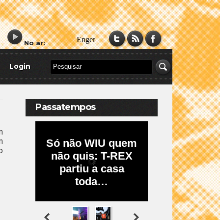
No ar:
Login
Passatempos
m
m
o