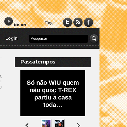
No ar:
Login
Passatempos
,
!
s