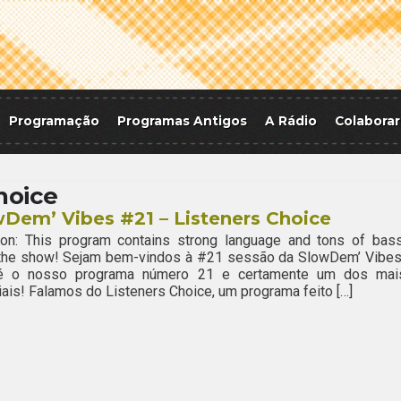
Programação
Programas Antigos
A Rádio
Colaborar
hoice
Dem’ Vibes #21 – Listeners Choice
ion: This program contains strong language and tons of bass
 the show! Sejam bem-vindos à #21 sessão da SlowDem’ Vibes
é o nosso programa número 21 e certamente um dos mai
ais! Falamos do Listeners Choice, um programa feito […]