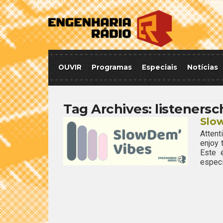
OUVIR
Programas
Especiais
Notícias
Tag Archives:
listenersc
Slow
Attent
enjoy
Este 
especi