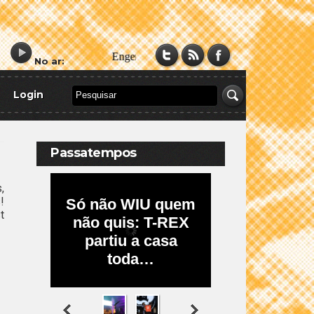
No ar:
Login
Passatempos
,
!
t