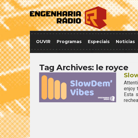
OUVIR
Programas
Especiais
Notícias
Tag Archives:
le royce
Slo
Attent
enjoy
Esta 
rechea