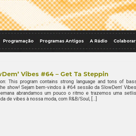
Programação
Programas Antigos
A Rádio
Colaborar
wDem’ Vibes #64 – Get Ta Steppin
ion: This program contains strong language and tons of bass
 the show! Sejam bem-vindos à #64 sessão da SlowDem’ Vibes
semana abrandamos um pouco o ritmo e trazemos uma setlis
da de vibes à nossa moda, com R&B/Soul, […]