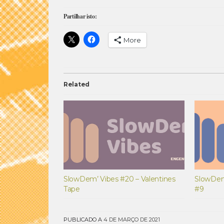
Partilhar isto:
More
Related
SlowDem’ Vibes #20 – Valentines
SlowDem
Tape
#9
PUBLICADO A
4 DE MARÇO DE 2021