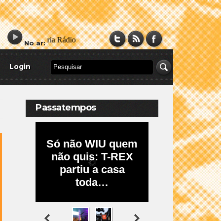
No ar:
Login
Passatempos