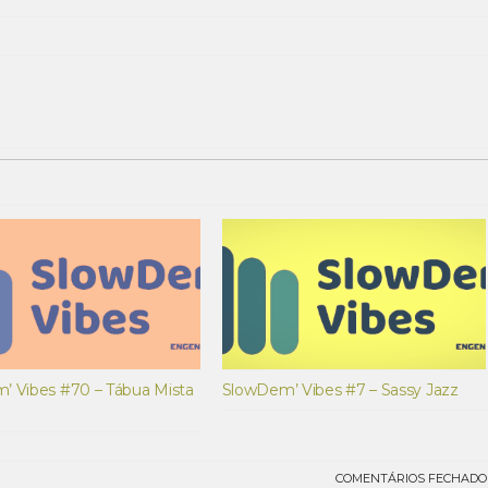
cima/baix
para
aumentar
ou
diminuir
o
volume.
’ Vibes #70 – Tábua Mista
SlowDem’ Vibes #7 – Sassy Jazz
COMENTÁRIOS FECHADO