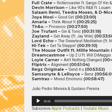
Full Crate –
Rollercoaster ft. Gangs Of Kin &
Devin Morrison –
Like 90’s R&B ft. Louam
Salaam Remi, Teedra Moses, & D-Nic
Joya Mooi –
Good Girl
(00:23:00)
Amaria –
Think About It
(00:25:25)
Th&o. –
Prosecco
(00:27:50)
Joe Trufant –
Gin & Tonic
(00:31:18)
Zayland –
Get Away (ft. Jay Wile)
(00:33:5
Lord Echo –
The Sweetest Meditation (ft. 
Hi-Tek –
Get Ta Steppin’
(00:39:10)
The Mouse Outfit ft. Millie Mountain
Dreamcastmoe –
Up 2 U ft. Will DiMaggi
Loyle Carner –
Ain’t Nothing Changed
(00:
Fliptrix –
Alignment
(00:51:04)
Regz Originale –
Send 4 u
(00:53:52)
Samsonyte & LeRoyce –
Benz
(00:56:0
Samtrax –
Mixed Emotions
(00:58:47)
João Pedro Moreira & Gustavo Pereira
Reprodutor
00:00
de
áudio
Subscreve
Apple Podcasts
|
Youtube Music