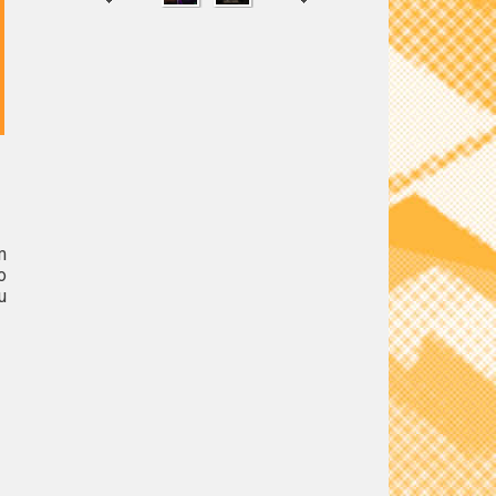
SHARE
TWEET
m
o
u