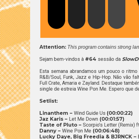
Attention:
This program contains strong la
Sejam bem-vindos à
#64
sessão da
SlowD
Esta semana abrandamos um pouco o ritmo 
R&B/Soul, Funk, Jazz e Hip-Hop. Não vão fal
Full Crate, Amaria e Zayland. Destaque também
single de estreia Wine Pon Me. Espero que d
Setlist:
Linanthem –
Wind Guide Us
(00:00:22)
Jaz Karis –
Let Me Down
(00:01:57)
Taste of Pluto –
Scorpio’s Letter (Remix) f
Danny –
Wine Pon Me
(00:06:48)
Lucky Daye, Big Freedia & BJRNCK –