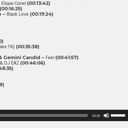
 Elique Curiel
(00:13:42)
(00:16:25)
e –
Black Love
(00:19:24)
0)
Mara TK)
(00:35:38)
 & Gemini Candid –
Feel
(00:41:57)
o & DJ EAZ
(00:46:06)
48:35)
9)
Use
00:00
as
setas