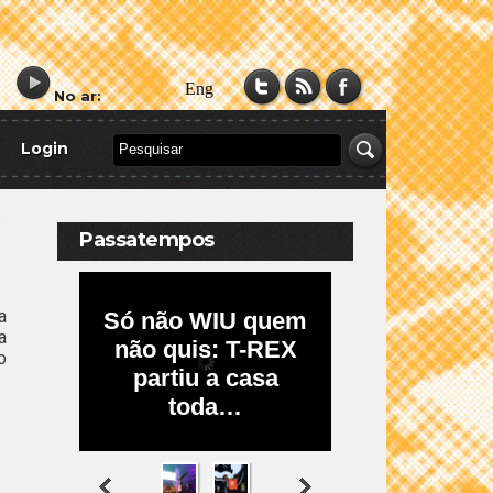
No ar:
Login
Passatempos
a
a
o