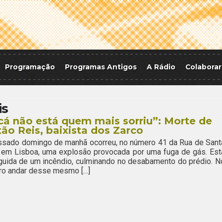
Programação
Programas Antigos
A Rádio
Colaborar
is
cá não está quem mais sorriu”: Morte de
ão Reis, baixista dos Zarco
ssado domingo de manhã ocorreu, no número 41 da Rua de Sant
 em Lisboa, uma explosão provocada por uma fuga de gás. Est
guida de um incêndio, culminando no desabamento do prédio. N
ro andar desse mesmo […]