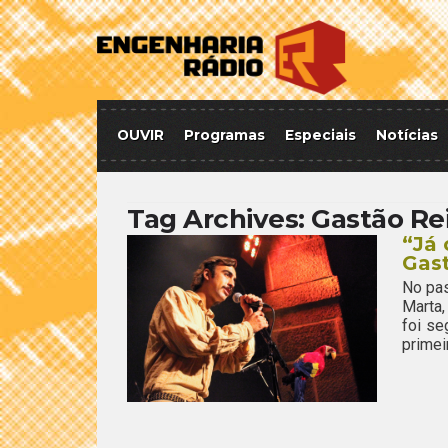
OUVIR
Programas
Especiais
Notícias
Tag Archives:
Gastão Re
“Já 
Gast
No pa
Marta,
foi se
primei