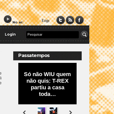
No ar:
Login
Passatempos
e
i
e