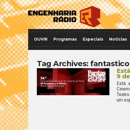
OUVIR
Programas
Especiais
Notícias
Tag Archives:
fantastico
Está
9 d
Está 
Cinem
Teatro
um esp