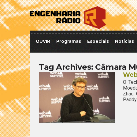
OUVIR
Programas
Especiais
Notícias
Tag Archives:
Câmara Mu
Web
O Tec
Moeda
Zhao, 
Paddy 