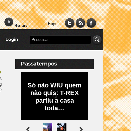
No ar:
Login
Passatempos
a
s
g
e