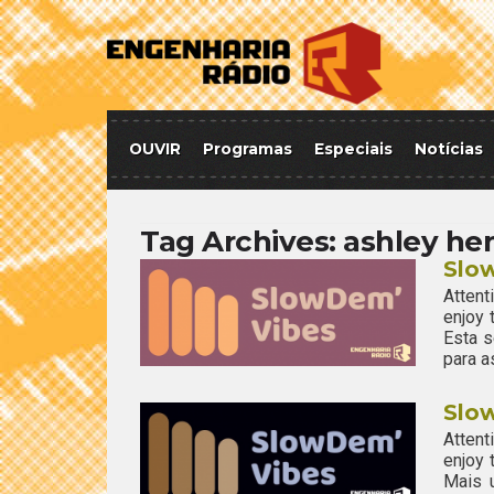
OUVIR
Programas
Especiais
Notícias
Tag Archives:
ashley he
Slo
Attent
enjoy
Esta 
para a
Slo
Attent
enjoy
Mais 