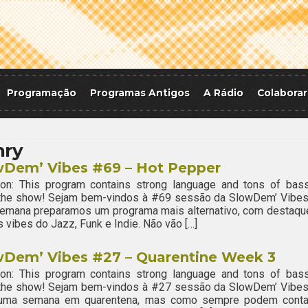
Programação
Programas Antigos
A Rádio
Colaborar
nry
wDem’ Vibes #69 – Hot Pepper
ion: This program contains strong language and tons of bass
 the show! Sejam bem-vindos à #69 sessão da SlowDem’ Vibes
semana preparamos um programa mais alternativo, com destaqu
s vibes do Jazz, Funk e Indie. Não vão […]
wDem’ Vibes #27 – Quarentine Week 3
ion: This program contains strong language and tons of bass
 the show! Sejam bem-vindos à #27 sessão da SlowDem’ Vibes
uma semana em quarentena, mas como sempre podem conta