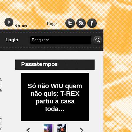
No ar:
Login
Passatempos
,
!
e
,
!
r