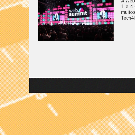
A Web 
1 e 4 
muito
Tech4U