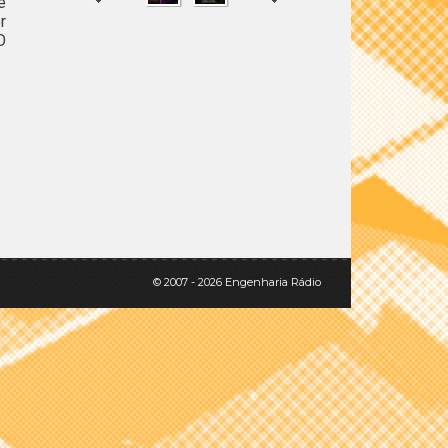
e
r
O
SHARE
TWEET
© 2007 - 2026 Engenharia Rádio