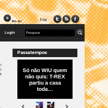
No ar:
Login
Passatempos
m
o
a