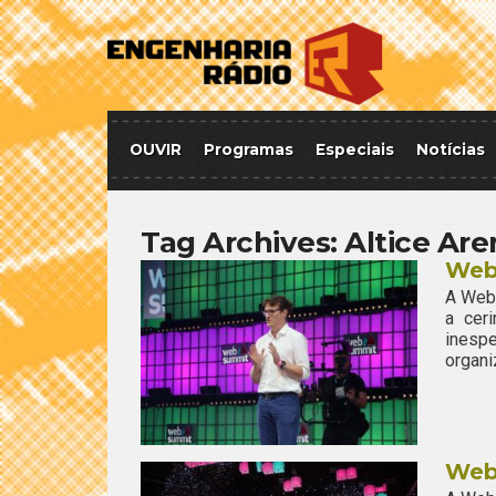
OUVIR
Programas
Especiais
Notícias
Tag Archives:
Altice Are
Web 
A Web 
a cer
inesp
organi
Web