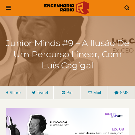
Junior Minds #9 – A Ilusão De
Um Percurso Linear, Com
Luís Cagigal
Share
Tweet
Pin
Mail
SMS