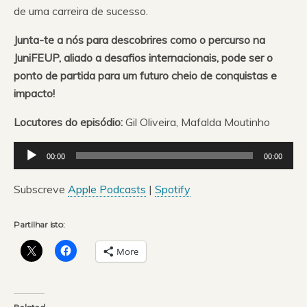
de uma carreira de sucesso.
Junta-te a nós para descobrires como o percurso na
JuniFEUP, aliado a desafios internacionais, pode ser o
ponto de partida para um futuro cheio de conquistas e
impacto!
Locutores do episódio:
Gil Oliveira, Mafalda Moutinho
Reprodutor
00:00
00:00
de
áudio
Subscreve
Apple Podcasts
|
Spotify
Partilhar isto:
More