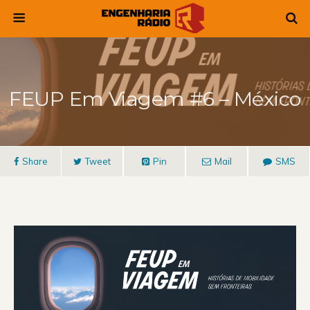
FEUP Em Viagem #6 – México
Share
Tweet
Pin
Mail
SMS