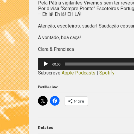
Pela Pátria vigilantes Vivemos sem ter reves
Por divisa “Sempre Pronto” Escoteiros Port
– Eh lá! Eh lá! EH LÁ!
Atenção, escoteiros, saudar! Saudação cessar
À vontade, boa caça!
Clara & Francisca
Reprodutor
00:00
de
áudio
Subscreve
Apple Podcasts
|
Spotify
Partilhar isto:
More
Related