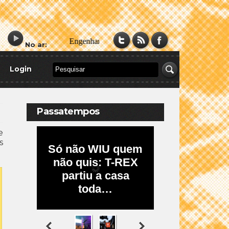
No ar:
Login
Passatempos
e
s