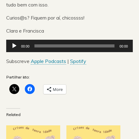
tudo bem com isso.
Curios@s? Fiquem por aí, chicossss!
Clara e Francisca
Reprodutor
00:00
00:00
de
áudio
Subscreve
Apple Podcasts
|
Spotify
Partilhar isto:
More
Related