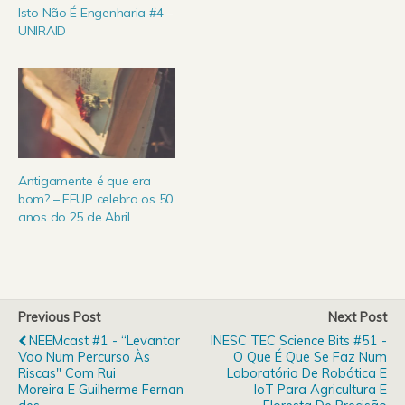
com as suas Sunshine
Isto Não É Engenharia #4 –
Girls e os portugueses
UNIRAID
David Fonseca e Homens
da luta são as principais
atracções. Pelo pavilhão
Rosa Mota vão também
passar Lá Lá Pito,…
Antigamente é que era
bom? – FEUP celebra os 50
anos do 25 de Abril
Previous Post
Next Post
NEEMcast #1 - “Levantar
INESC TEC Science Bits #51 -
Voo Num Percurso Às
O Que É Que Se Faz Num
Riscas" Com Rui
Laboratório De Robótica E
Moreira E Guilherme Fernan
IoT Para Agricultura E