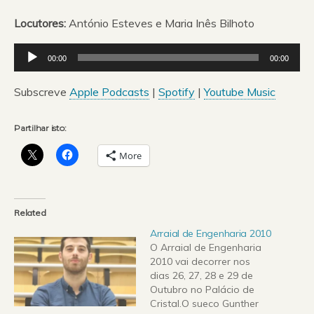
Locutores:
António Esteves e Maria Inês Bilhoto
Reprodutor
00:00
00:00
de
áudio
Subscreve
Apple Podcasts
|
Spotify
|
Youtube Music
Partilhar isto:
More
Related
Arraial de Engenharia 2010
O Arraial de Engenharia
2010 vai decorrer nos
dias 26, 27, 28 e 29 de
Outubro no Palácio de
Cristal.O sueco Gunther