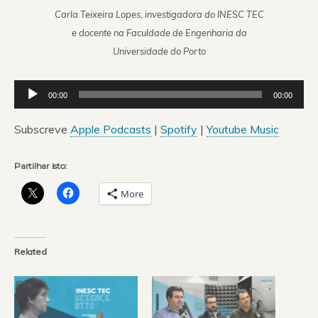
Carla Teixeira Lopes, investigadora do INESC TEC
e docente na Faculdade de Engenharia da
Universidade do Porto
Reprodutor
00:00
00:00
de
áudio
Subscreve
Apple Podcasts
|
Spotify
|
Youtube Music
Partilhar isto:
More
Related