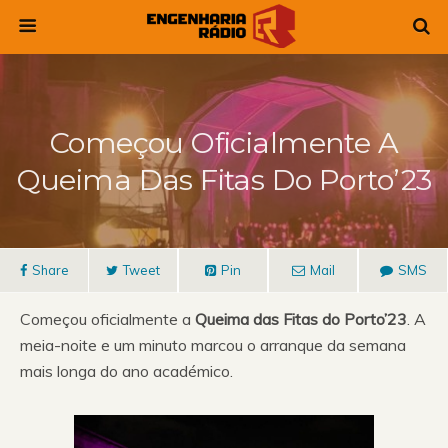
Começou Oficialmente A
Queima Das Fitas Do Porto’23
Share
Tweet
Pin
Mail
SMS
Começou oficialmente a
Queima das Fitas do Porto’23
. A
meia-noite e um minuto marcou o arranque da semana
mais longa do ano académico.