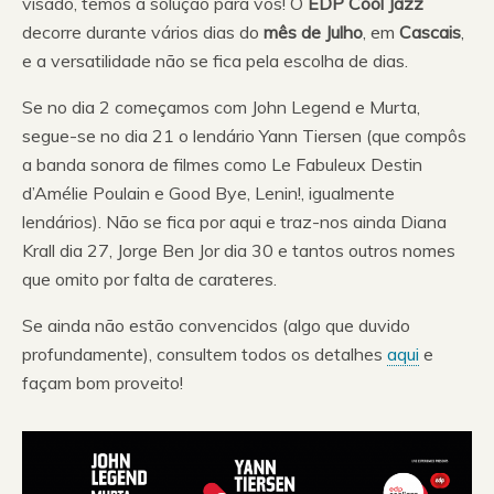
visado, temos a solução para vós! O
EDP Cool Jazz
decorre durante vários dias do
mês de Julho
, em
Cascais
,
e a versatilidade não se fica pela escolha de dias.
Se no dia 2 começamos com John Legend e Murta,
segue-se no dia 21 o lendário Yann Tiersen (que compôs
a banda sonora de filmes como Le Fabuleux Destin
d’Amélie Poulain e Good Bye, Lenin!, igualmente
lendários). Não se fica por aqui e traz-nos ainda Diana
Krall dia 27, Jorge Ben Jor dia 30 e tantos outros nomes
que omito por falta de carateres.
Se ainda não estão convencidos (algo que duvido
profundamente), consultem todos os detalhes
aqui
e
façam bom proveito!