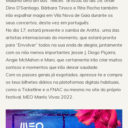
Maluma será um dos “felices” artistas do dia 16, onde
Dino D’Santiago, Bárbara Tinoco e Rita Rocha também
irão espalhar magia em Vila Nova de Gaia durante os
seus concertos, desta vez em português.
No dia 17, estará presente o samba de Anitta , uma das
artistas internacionais do momento, que estará pronta
para “Envolver” todos na sua onda de alegria, juntamente
com os não menos importantes Jessie J, Diogo Piçarra,
Angie McMahon e Maro, que certamente irão criar muitos
sorrisos e momentos que irão deixar saudade.
Com os passes gerais já esgotados, apressa-te e compra
os teus bilhetes diários na plataformas digitais habituais,
como a Ticketline e a FNAC ou mesmo no site do próprio
festival, MEO Marés Vivas 2022.