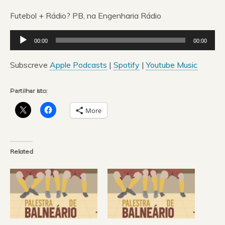
Futebol + Rádio? PB, na Engenharia Rádio
Reprodutor
00:00
00:00
de
áudio
Subscreve
Apple Podcasts
|
Spotify
|
Youtube Music
Partilhar isto:
More
Related