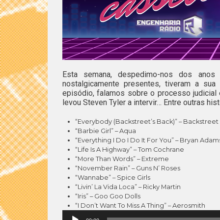
Esta semana, despedimo-nos dos anos 
nostalgicamente presentes, tiveram a sua
episódio, falamos sobre o processo judicial
levou Steven Tyler a intervir… Entre outras his
“Everybody (Backstreet’s Back)” – Backstreet
“Barbie Girl” – Aqua
“Everything I Do I Do It For You” – Bryan Adam
“Life Is A Highway” – Tom Cochrane
“More Than Words” – Extreme
“November Rain” – Guns N’ Roses
“Wannabe” – Spice Girls
“Livin’ La Vida Loca” – Ricky Martin
“Iris” – Goo Goo Dolls
“I Don’t Want To Miss A Thing” – Aerosmith
Reprodutor