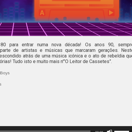
80 para entrar numa nova década! Os anos 90, sempr
 parte de artistas e músicas que marcaram gerações. Nest
 escondido atrás de uma música icónica e o ato de rebeldia qu
tórias! Tudo isto e muito mais n'”O Leitor de Cassetes”.
 Boys
s
Use