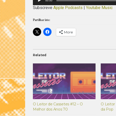
00:00
de
áudio
Subscreve
Apple Podcasts
|
Youtube Music
Partilhar isto:
More
Related
O Leitor de Cassetes #12 – O
O Leitor
Melhor dos Anos 70
da Pop