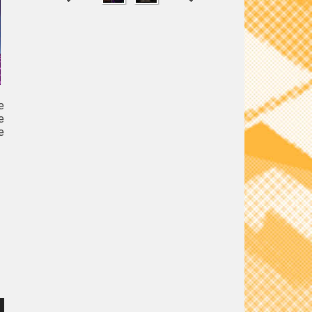
SHARE
TWEET
e
e
e