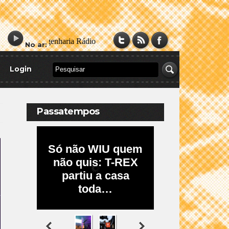
No ar:
Login
Passatempos