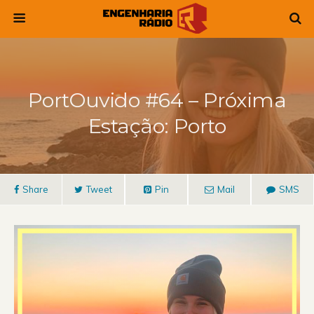
PortOuvido #64 – Próxima
Estação: Porto
Share
Tweet
Pin
Mail
SMS