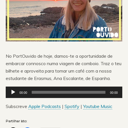
No PortOuvido de hoje, damos-te a oportunidade de
embarcar connosco numa viagem de comboio. Traz o teu
bilhete e aproveita para tomar um café com a nossa
estudante de Erasmus, Ana Escalante, de Espanha.
Reprodutor
00:00
00:00
de
áudio
Subscreve
Apple Podcasts
|
Spotify
|
Youtube Music
Partilhar isto: