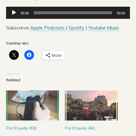
Reprodutor
00:00
00:00
de
áudio
Subscreve
Apple Podcasts
|
Spotify
|
Youtube Music
Partilhar isto:
More
Related
PortOuvido #26
PortOuvido #41