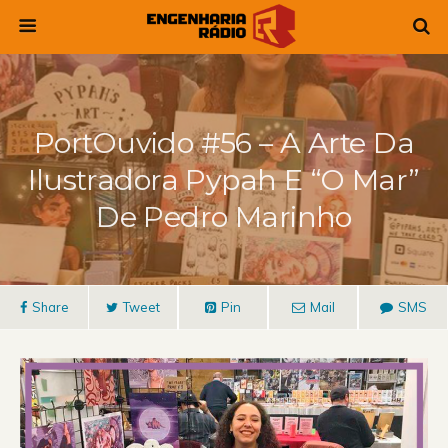
PortOuvido #56 – A Arte Da
Ilustradora Pypah E “O Mar”
De Pedro Marinho
Share
Tweet
Pin
Mail
SMS