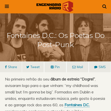
Fontaines D.C.: Os Poetas Do
Post-Punk
Share
Tweet
Pin
Mail
SMS
No primeiro refrão do seu
álbum de estreia “Dogrel”
,
avisaram logo para o que vinham: “my childhood was
small/ but I’m gonna be big”. Formados em Dublin e
unidos, enquanto estudavam música, pelo gosto à poesia
e ao garage rock dos anos 60, os
Fontaines D.C.