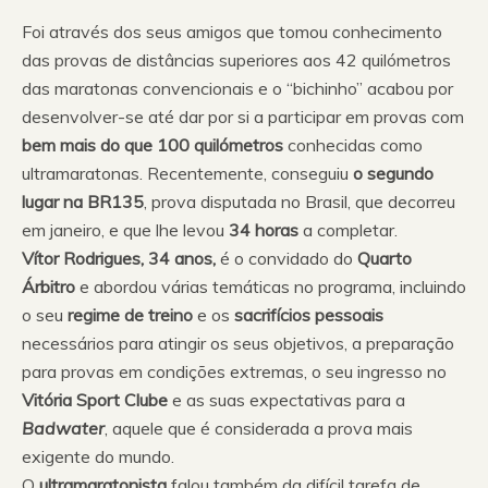
Foi através dos seus amigos que tomou conhecimento
das provas de distâncias superiores aos 42 quilómetros
das maratonas convencionais e o “bichinho” acabou por
desenvolver-se até dar por si a participar em provas com
bem mais do que 100 quilómetros
conhecidas como
ultramaratonas. Recentemente, conseguiu
o segundo
lugar na BR135
, prova disputada no Brasil, que decorreu
em janeiro, e que lhe levou
34 horas
a completar.
Vítor Rodrigues, 34 anos,
é o convidado do
Quarto
Árbitro
e abordou várias temáticas no programa, incluindo
o seu
regime de treino
e os
sacrifícios pessoais
necessários para atingir os seus objetivos, a preparação
para provas em condições extremas, o seu ingresso no
Vitória Sport Clube
e as suas expectativas para a
Badwater
, aquele que é considerada a prova mais
exigente do mundo.
O
ultramaratonista
falou também da difícil tarefa de