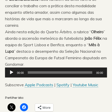
conciliar o trabalho com a prática desta modalidade
enquanto atleta amador, assim como algumas das
histórias de vida que mais o marcaram ao longo da sua
carreira.
Ainda nesta edição do Quarto Árbitro, a rubrica “
Olheiro
”
aborda a ascensão meteórica do futebolista
João Félix
na
equipa do Sport Lisboa e Benfica, enquanto o “
Mês à
Lupa
” destaca o desempenho da Seleção Nacional no
Campeonato da Europa de Futsal Feminino disputado em
Gondomar.
Reprodutor
00:00
00:00
de
áudio
Subscreve
Apple Podcasts
|
Spotify
|
Youtube Music
Partilhar isto:
More