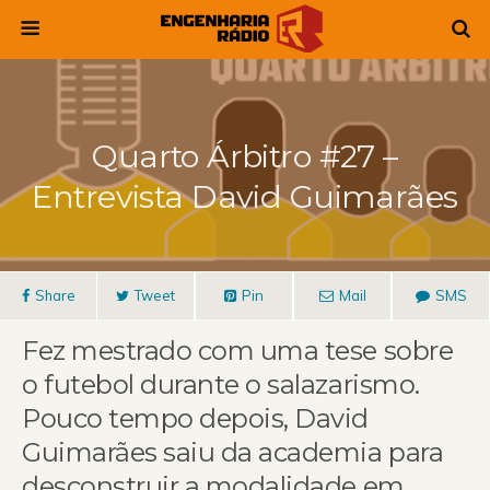
Quarto Árbitro #27 –
Entrevista David Guimarães
Share
Tweet
Pin
Mail
SMS
Fez mestrado com uma tese sobre
o futebol durante o salazarismo.
Pouco tempo depois, David
Guimarães saiu da academia para
desconstruir a modalidade em