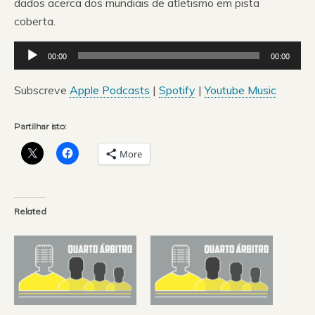
dados acerca dos mundiais de atletismo em pista
coberta.
Reprodutor
00:00
00:00
de
áudio
Subscreve
Apple Podcasts
|
Spotify
|
Youtube Music
Partilhar isto:
More
Related