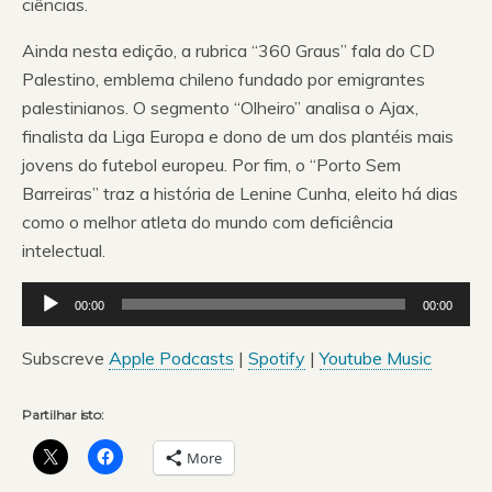
ciências.
Ainda nesta edição, a rubrica “360 Graus” fala do CD
Palestino, emblema chileno fundado por emigrantes
palestinianos. O segmento “Olheiro” analisa o Ajax,
finalista da Liga Europa e dono de um dos plantéis mais
jovens do futebol europeu. Por fim, o “Porto Sem
Barreiras” traz a história de Lenine Cunha, eleito há dias
como o melhor atleta do mundo com deficiência
intelectual.
Reprodutor
00:00
00:00
de
áudio
Subscreve
Apple Podcasts
|
Spotify
|
Youtube Music
Partilhar isto:
More