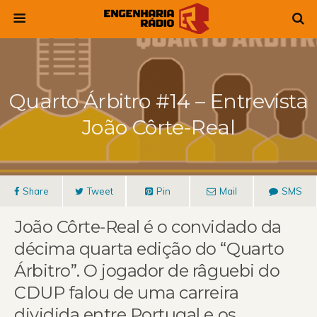
Quarto Árbitro #14 – Entrevista
João Côrte-Real
Share
Tweet
Pin
Mail
SMS
João Côrte-Real é o convidado da
décima quarta edição do “Quarto
Árbitro”. O jogador de râguebi do
CDUP falou de uma carreira
dividida entre Portugal e os