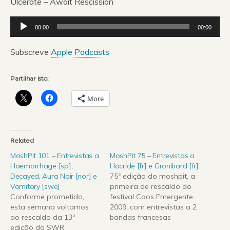
Ulcerate – Await Rescission
Reprodutor
00:00
00:00
de
áudio
Subscreve
Apple Podcasts
Partilhar isto:
More
Related
MoshPit 101 – Entrevistas a
MoshPit 75 – Entrevistas a
Haemorrhage [sp],
Hacride [fr] e Gronibard [fr]
Decayed, Aura Noir [nor] e
75ª edição do moshpit, a
Vomitory [swe]
primeira de rescaldo do
Conforme prometido,
festival Caos Emergente
esta semana voltamos
2009, com entrevistas a 2
ao rescaldo da 13ª
bandas francesas
edição do SWR
nomeadamente Hacride e