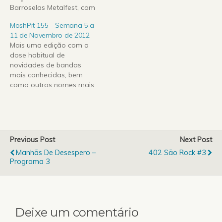
Barroselas Metalfest, com
Gronibard, ambas
entrevistas a
tocaram no dia 12 de
MoshPit 155 – Semana 5 a
Haemorrhage, aos
Setembro, segundo dia
11 de Novembro de 2012
nacionais Decayed e aos
do festival. A entrevista a
Mais uma edição com a
headliners Aura Noir e
Gronibard foi sem dúvida
dose habitual de
Vomitory.Ficamos
a mais delirante até à
novidades de bandas
também com as
data, sendo divulgada
mais conhecidas, bem
novidades de Aeon,
de…
como outros nomes mais
Nachtmystium, Brain Drill,
do underground
Fleshgod Apocalypse,
internacional.
1349, entre outros! Na
Destacamos o regresso
próxima semana
em força dos Pig
encerraremos o rescaldo
Destroyer, com o seu
ao SWR…
Previous Post
Next Post
álbum avassalador Book
Manhãs De Desespero –
402 São Rock #3
Burner, bem como os
Programa 3
recentes lançamentos de
Shining, Six Feet Under,
Blut Aus Nord, entre…
Deixe um comentário