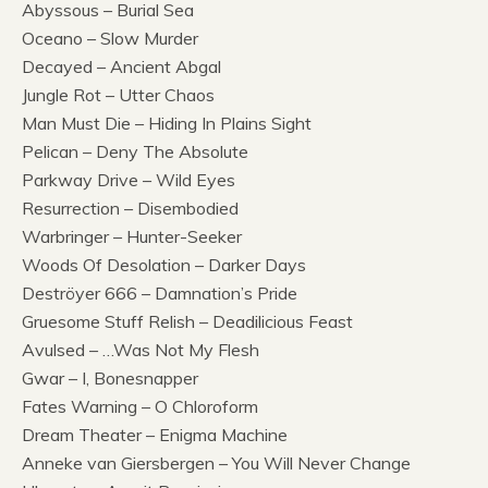
Abyssous – Burial Sea
Oceano – Slow Murder
Decayed – Ancient Abgal
Jungle Rot – Utter Chaos
Man Must Die – Hiding In Plains Sight
Pelican – Deny The Absolute
Parkway Drive – Wild Eyes
Resurrection – Disembodied
Warbringer – Hunter-Seeker
Woods Of Desolation – Darker Days
Deströyer 666 – Damnation’s Pride
Gruesome Stuff Relish – Deadilicious Feast
Avulsed – …Was Not My Flesh
Gwar – I, Bonesnapper
Fates Warning – O Chloroform
Dream Theater – Enigma Machine
Anneke van Giersbergen – You Will Never Change