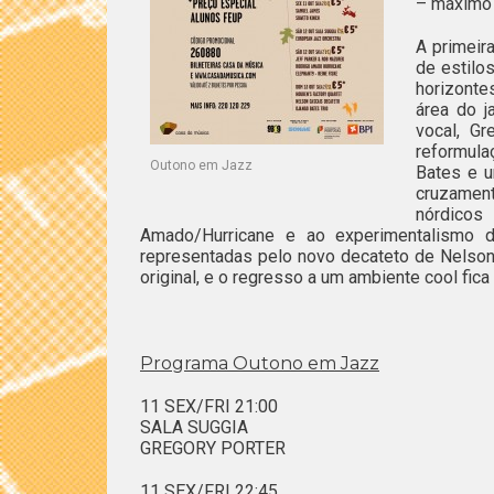
– máximo 
A primeir
de estilo
horizonte
área do j
vocal, G
reformul
Outono em Jazz
Bates e 
cruzament
nórdicos
Amado/Hurricane e ao experimentalismo 
representadas pelo novo decateto de Nelson
original, e o regresso a um ambiente cool fi
Programa Outono em Jazz
11 SEX/FRI 21:00
SALA SUGGIA
GREGORY PORTER
11 SEX/FRI 22:45