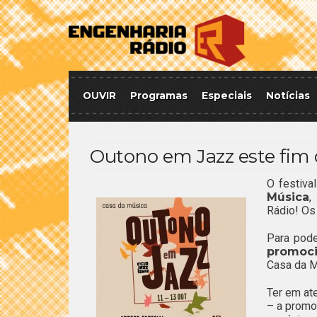
OUVIR
Programas
Especiais
Notícias
Outono em Jazz este fim
O festiva
Música
,
Rádio! Os
Para pode
promoci
Casa da M
Ter em at
– a promo