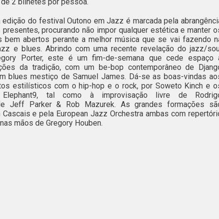
de 2 bilhetes por pessoa.
a edição do festival Outono em Jazz é marcada pela abrangênci
s presentes, procurando não impor qualquer estética e manter o
s bem abertos perante a melhor música que se vai fazendo n
azz e blues. Abrindo com uma recente revelação do jazz/sou
regory Porter, este é um fim-de-semana que cede espaço 
ações da tradição, com um be-bop contemporâneo de Djang
um blues mestiço de Samuel James. Dá-se as boas-vindas ao
os estilísticos com o hip-hop e o rock, por Soweto Kinch e o
 Elephant9, tal como à improvisação livre de Rodrig
de Jeff Parker & Rob Mazurek. As grandes formações sã
 Cascais e pela European Jazz Orchestra ambas com repertóri
ca nas mãos de Gregory Houben.