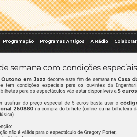
Programação
Programas Antigos
A Rádio
Colaborar
 de semana com condições especiai
l
Outono em Jazz
decorre este fim de semana na
Casa d
 e tem condições especiais para os ouvintes da Engenhari
 bilhetes para os espectáculos vão estar disponíveis a
5 euros
r usufruir do preço especial de 5 euros basta usar o
códig
onal 260880
na compra do bilhete (online ou na bilheteira d
úsica).
enção:
ção não é válida para o espectáculo de Gregory Porter;