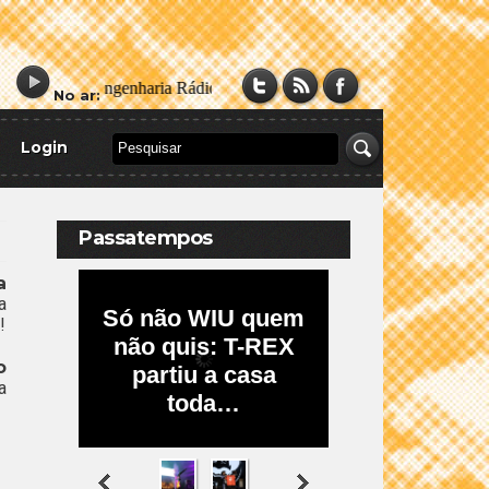
No ar:
Login
s
Passatempos
a
a
!
o
a