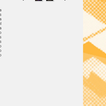
a
s
a
SHARE
TWEET
l
a
o
s
s
o
o
o