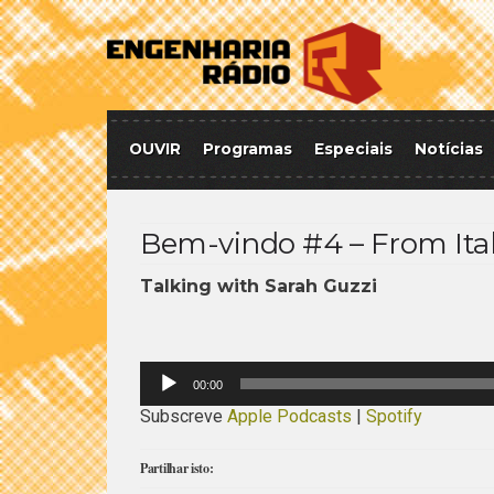
OUVIR
Programas
Especiais
Notícias
Bem-vindo #4 – From Ita
Talking with Sarah Guzzi
Reprodutor
00:00
de
áudio
Subscreve
Apple Podcasts
|
Spotify
Partilhar isto: