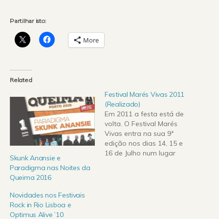
Partilhar isto:
More
Related
Festival Marés Vivas 2011
(Realizado)
Em 2011 a festa está de
volta. O Festival Marés
Vivas entra na sua 9ª
edição nos dias 14, 15 e
16 de Julho num lugar
Skunk Anansie e
único e “com o Porto aqui
Paradigma nas Noites da
tão perto”. O Cabedelo
Queima 2016
revela-se o espaço ideal
para receber o Festival de
Novidades nos Festivais
cariz rural usufruindo do
Rock in Rio Lisboa e
enquadramento…
Optimus Alive ’10