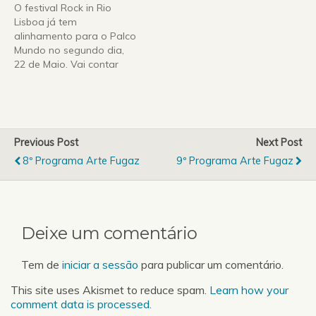
O festival Rock in Rio
Lisboa já tem
alinhamento para o Palco
Mundo no segundo dia,
22 de Maio. Vai contar
com a presença do Sir
Elton John, a também
britânica Leona Lewis, a
dupla belga 2 Many Djs e
o regresso ao palco dos
Previous Post
Next Post
portugueses Trovante.No
8º Programa Arte Fugaz
9º Programa Arte Fugaz
terceiro dia de festival,…
Deixe um comentário
Tem de
iniciar a sessão
para publicar um comentário.
This site uses Akismet to reduce spam.
Learn how your
comment data is processed.