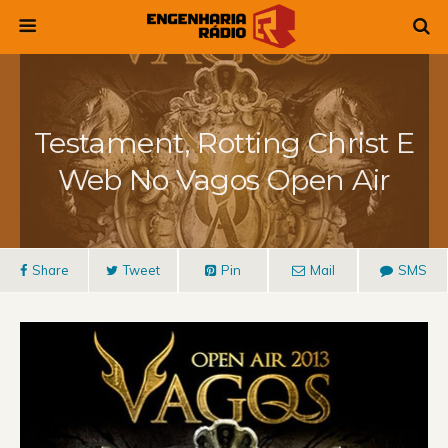
Testament, Rotting Christ E
Web No Vagos Open Air
Share
Tweet
Pin
Mail
SMS