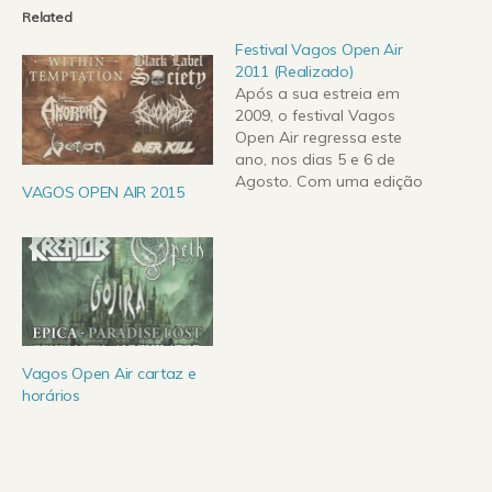
Related
Festival Vagos Open Air
2011 (Realizado)
Após a sua estreia em
2009, o festival Vagos
Open Air regressa este
ano, nos dias 5 e 6 de
Agosto. Com uma edição
VAGOS OPEN AIR 2015
de luxo, este festival
torna-se no festival de
referência do Metal em
solo nacional. O Festival
irá decorrer novamente
no mesmo recinto do ano
passado, na…
Vagos Open Air cartaz e
horários