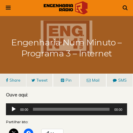
Engenharia Num Minuto –
Programa 3 – Internet
Share
Tweet
Pin
Mail
SMS
Ouve aqui:
Reprodutor
00:00
00:00
de
áudio
Partilhar isto: