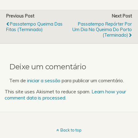
1 dos convites que temos
para te oferecer apenas
tens que enviar um e-mail
Previous Post
Next Post
para
Passatempo Queima Das
Passatempo Repórter Por
passatempos.er@aefeup.
Fitas (Terminado)
Um Dia Na Queima Do Porto
pt com o teu nome…
(Terminado)
Deixe um comentário
Tem de
iniciar a sessão
para publicar um comentário.
This site uses Akismet to reduce spam.
Learn how your
comment data is processed.
Back to top