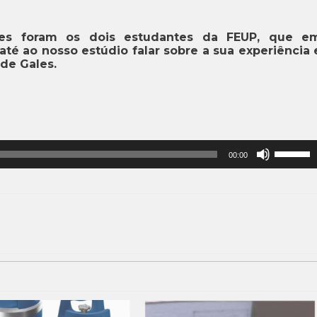
pes foram os dois estudantes da FEUP, que e
té ao nosso estúdio falar sobre a sua experiência 
de Gales.
Use
00:00
as
setas
cima/baix
para
aumentar
ou
diminuir
o
volume.