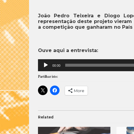
João Pedro Teixeira e Diogo Lo
representação deste projeto vieram a
a competição que ganharam no País 
Ouve aqui a entrevista:
Reprodutor
00:00
de
áudio
Partilhar isto:
More
Related