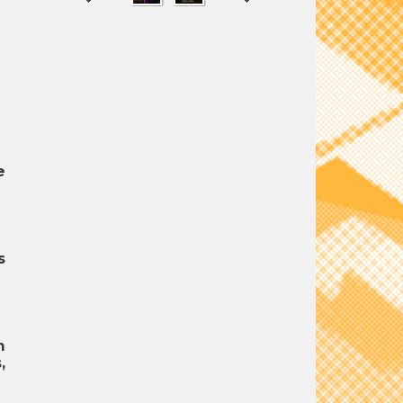
SHARE
TWEET
e
s
m
,