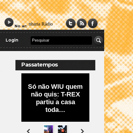
No ar:
Login
Passatempos