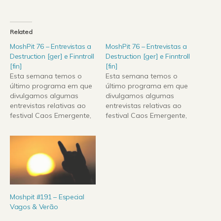
Related
MoshPit 76 – Entrevistas a
MoshPit 76 – Entrevistas a
Destruction [ger] e Finntroll
Destruction [ger] e Finntroll
[fin]
[fin]
Esta semana temos o
Esta semana temos o
último programa em que
último programa em que
divulgamos algumas
divulgamos algumas
entrevistas relativas ao
entrevistas relativas ao
festival Caos Emergente,
festival Caos Emergente,
nos passados dias 11, 12
nos passados dias 11, 12
e 13 de Setembro de
e 13 de Setembro de
2009, entrevistas essas
2009, entrevistas essas
aos pesos-pesados do
aos pesos-pesados do
thrash alemão
thrash alemão
Destruction e os pioneiros
Destruction e os pioneiros
do folk-metal finlandês
do folk-metal finlandês
Finntroll.De novidades
Finntroll.De novidades
Moshpit #191 – Especial
apresentamos os novos
apresentamos os novos
Vagos & Verão
trabalhos de Immortal,
trabalhos de Immortal,