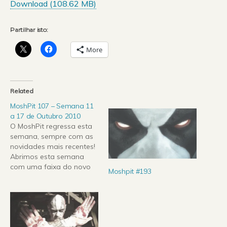
Download (108.62 MB)
Partilhar isto:
More
Related
MoshPit 107 – Semana 11
a 17 de Outubro 2010
O MoshPit regressa esta
semana, sempre com as
novidades mais recentes!
Abrimos esta semana
com uma faixa do novo
Moshpit #193
trabalho dos Israelitas
(mas sediados na
Holanda) Melechesh, bem
como o regresso dos
Grave Digger, Amorphis, e