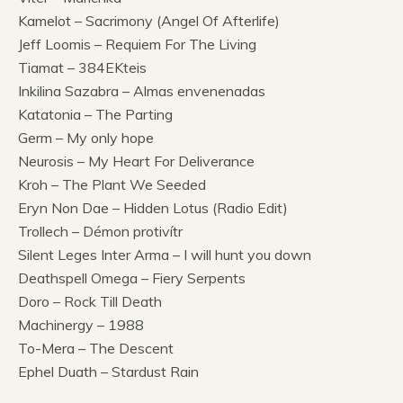
Kamelot – Sacrimony (Angel Of Afterlife)
Jeff Loomis – Requiem For The Living
Tiamat – 384EKteis
Inkilina Sazabra – Almas envenenadas
Katatonia – The Parting
Germ – My only hope
Neurosis – My Heart For Deliverance
Kroh – The Plant We Seeded
Eryn Non Dae – Hidden Lotus (Radio Edit)
Trollech – Démon protivítr
Silent Leges Inter Arma – I will hunt you down
Deathspell Omega – Fiery Serpents
Doro – Rock Till Death
Machinergy – 1988
To-Mera – The Descent
Ephel Duath – Stardust Rain