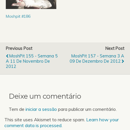
vários álbuns a solo como
James LaBrie, Tarja,
Satriani, Halford, entre
Moshpit #186
outros! Playlist:…
Previous Post
Next Post
MoshPit 155 - Semana 5
MoshPit 157 - Semana 3 A
A 11 De Novembro De
09 De Dezembro De 2012
2012
Deixe um comentário
Tem de
iniciar a sessão
para publicar um comentário.
This site uses Akismet to reduce spam.
Learn how your
comment data is processed.