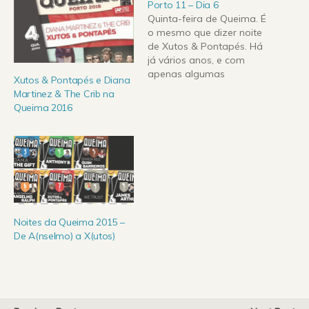
Porto 11 – Dia 6
Quinta-feira de Queima. É
o mesmo que dizer noite
de Xutos & Pontapés. Há
já vários anos, e com
apenas algumas
Xutos & Pontapés e Diana
excepções, que os Xutos
Martinez & The Crib na
são presença garantida
Queima 2016
na noite de quinta-feira
da Queima do Porto, e
com eles também uma
enchente de gente,
académica e não-
académica, para assistir
ao…
Noites da Queima 2015 –
De A(nselmo) a X(utos)