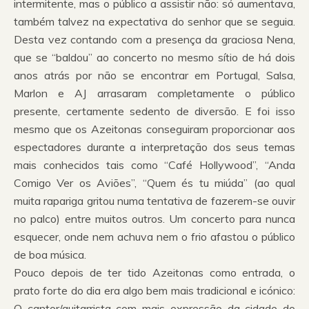
intermitente, mas o público a assistir não: só aumentava,
também talvez na expectativa do senhor que se seguia.
Desta vez contando com a presença da graciosa Nena,
que se “baldou” ao concerto no mesmo sítio de há dois
anos atrás por não se encontrar em Portugal, Salsa,
Marlon e AJ arrasaram completamente o público
presente, certamente sedento de diversão. E foi isso
mesmo que os Azeitonas conseguiram proporcionar aos
espectadores durante a interpretação dos seus temas
mais conhecidos tais como “Café Hollywood”, “Anda
Comigo Ver os Aviões”, “Quem és tu miúda” (ao qual
muita rapariga gritou numa tentativa de fazerem-se ouvir
no palco) entre muitos outros. Um concerto para nunca
esquecer, onde nem achuva nem o frio afastou o público
de boa música.
Pouco depois de ter tido Azeitonas como entrada, o
prato forte do dia era algo bem mais tradicional e icónico:
O cantor/guitarrista com mais expressão da cidade do