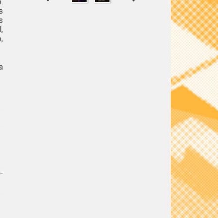
.
s
s
,
,
SHARE
TWEET
a