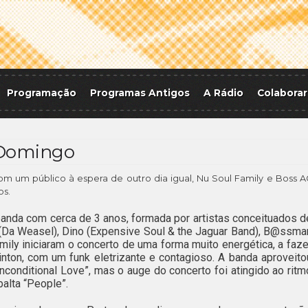
Programação
Programas Antigos
A Rádio
Colaborar
, Domingo
om um público à espera de outro dia igual, Nu Soul Family e Boss A
os.
banda com cerca de 3 anos, formada por artistas conceituados d
l (Da Weasel), Dino (Expensive Soul & the Jaguar Band), B@ssma
ily iniciaram o concerto de uma forma muito energética, a faze
ton, com um funk eletrizante e contagioso. A banda aproveito
conditional Love”, mas o auge do concerto foi atingido ao ritm
balta “People”.