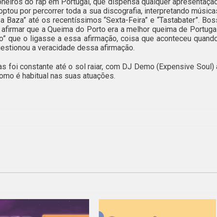
neiros do rap em Portugal, que dispensa qualquer apresentação
ptou por percorrer toda a sua discografia, interpretando música
a Baza” até os recentíssimos “Sexta-Feira” e “Tastabater”. Bos
 afirmar que a Queima do Porto era a melhor queima de Portugal
ão” que o ligasse a essa afirmação, coisa que aconteceu quando
questionou a veracidade dessa afirmação.
s foi constante até o sol raiar, com DJ Demo (Expensive Soul) 
 como é habitual nas suas atuações.