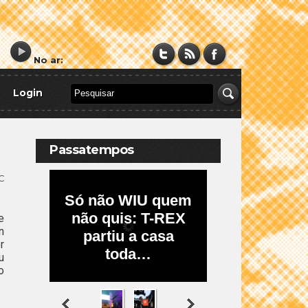
No ar:
Login
Passatempos
C
e
n
r
u
o