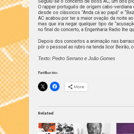
Seguiu-se o concerto de Boss AC, um dos pio
O rapper português de origem cabo-verdiana o
desde os clássicos “Anda cá ao papá” e “Baz
AC acabou por ter a maior ovação da noite ao
mas que iria negar qualquer tipo de “acusaç
no final do concerto, a Engenharia Radio lhe 
Depois dos concertos a animação nas barraca
pôr o pessoal ao rubro na tenda licor Beirão,
Texto: Pedro Serrano e João Gomes
Partilhar isto:
More
Related