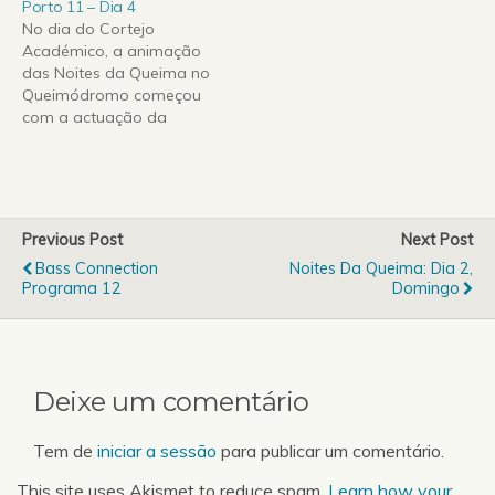
Porto 11 – Dia 4
No dia do Cortejo
Académico, a animação
das Noites da Queima no
Queimódromo começou
com a actuação da
Banda Red, originários de
Coimbra e com a
particularidade de se
vestirem em tons de
vermelho, bem como os
Previous Post
Next Post
seus próprios
Bass Connection
Noites Da Queima: Dia 2,
instrumentos. Com os
Programa 12
Domingo
estudantes a chegar
cada vez em maior
número,…
Deixe um comentário
Tem de
iniciar a sessão
para publicar um comentário.
This site uses Akismet to reduce spam.
Learn how your